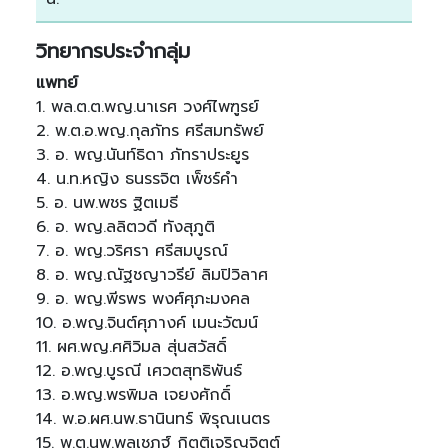
วิทยากรประจำกลุ่ม
แพทย์
1. พล.ต.ต.พญ.นาเรศ วงศ์ไพฑูรย์
2. พ.ต.อ.พญ.กุลภัทร ศรีสมทรัพย์
3. อ. พญ.นันท์ธิดา ภัทราประยูร
4. น.ท.หญิง ธนรรจิต เพ็ชร์คำ
5. อ. นพ.พชร ฐิตเมธี
6. อ. พญ.ลลิตวดี ทังสุภูติ
7. อ. พญ.วริศรา ศรีสมบูรณ์
8. อ. พญ.ณัฐชญาวรีย์ ลิมปิวิลาศ
9. อ. พญ.พีรพร พงศ์ศุภะมงคล
10. อ.พญ.จินต์ศุภางค์ เมนะวัฒน์
11. ผศ.พญ.ศศิวิมล สุ่นสวัสดิ์
12. อ.พญ.บูรณี เศวตสุทธิพันธ์
13. อ.พญ.พรพิมล เจยงศักดิ์
14. พ.อ.ผศ.นพ.ธานินทร์ พิรุณเนตร
15. พ.ต.นพ.พลเชฏฐ์ กิตติเจริญจิตต์