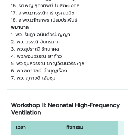
16. รศ.พญ.สุดาทิพย์ โมสิตะมงคล
17. อ.พญ.กรรณิการ์ บูรณวนิช
18. อ.พญ.ภัทราพร เปรมประพันธ์
พยาบาล
1. พว. รัชฏา อนันต์วรปัญญา
2. พว. วรรณี จันทร์มาศ
3. พว.สุปราณี รักษาผล
4. พว.พจนวรรณ ยาท้าว
5. พว.อุบลวรรณ ชาญวัฒนวิริยะกุล
6. พว.ลดาวัลย์ คำบุญเรือง
7. พว. สุภาวดี เจ้ยชุม
Workshop II: Neonatal High-Frequency
Ventilation
เวลา
กิจกรรม