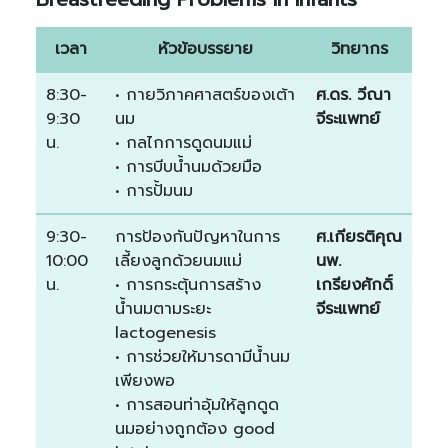
เวลา
หัวข้อบรรยาย
วิทยากร
8:30-
• กายวิภาคศาสตร์ของเต้า
ศ.ดร. วีณา
9:30
นม
จีระแพทย์
น.
• กลไกการดูดนมแม่
• การบีบน้ำนมด้วยมือ
• การปั้มนม
9:30-
การป้องกันปัญหาในการ
ศ.เกียรติคุณ
10:00
เลี้ยงลูกด้วยนมแม่
นพ.
น.
• การกระตุ้นการสร้าง
เกรียงศักดิ์
น้ำนมตามระยะ
จีระแพทย์
lactogenesis
• การช่วยให้มารดามีน้ำนม
เพียงพอ
• การสอนท่าอุ้มให้ลูกดูด
นมอย่างถูกต้อง good