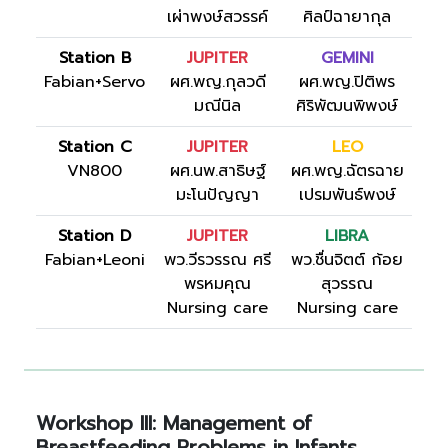
เผ่าพงษ์สวรรค์
ศิลป์ฉายากุล
Station B
JUPITER
GEMINI
Fabian+Servo
ผศ.พญ.กุลวดี
ผศ.พญ.ปิติพร
มณีนิล
ศิริพัฒนพิพงษ์
Station C
JUPITER
LEO
VN800
ผศ.นพ.สาธิษฐ์
ผศ.พญ.ฉัตรฉาย
มะโนปัญญา
เปรมพันธ์พงษ์
Station D
JUPITER
LIBRA
Fabian+Leoni
พว.วีรวรรณ ศรี
พว.ชื่นจิตต์ ก้อย
พรหมคุณ
สุวรรณ
Nursing care
Nursing care
Workshop III: Management of
Breastfeeding Problems in Infants