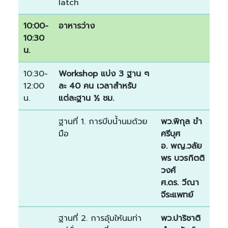
latch
10:00-
อาหารว่าง
10:30
น.
10:30-
Workshop แบ่ง 3 ฐาน ๆ
12:00
ละ 40 คน เวลาสำหรับ
น.
แต่ละฐาน ½ ชม.
ฐานที่ 1. การบีบน้ำนมด้วย
พว.พิกุล ขำ
มือ
ศรีบุศ
อ. พญ.วลัย
พร บวรกิตติ
วงศ์
ศ.ดร. วีณา
จีระแพทย์
ฐานที่ 2. การอุ้มให้นมท่า
พว.ปาริชาติ