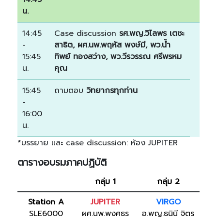
น.
14:45
Case discussion
รศ.พญ.วิไลพร เตชะ
-
สาธิต, ผศ.นพ.พฤหัส พงษ์มี, พว.น้ำ
15:45
ทิพย์ ทองสว่าง, พว.วีรวรรณ ศรีพรหม
น.
คุณ
15:45
ถามตอบ
วิทยากรทุกท่าน
-
16:00
น.
*บรรยาย และ case discussion: ห้อง JUPITER
ตารางอบรมภาคปฏิบัติ
กลุ่ม 1
กลุ่ม 2
Station A
JUPITER
VIRGO
SLE6000
ผศ.นพ.พงศธร
อ.พญ.ธนินี จิตร